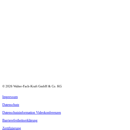
©
2026
Walter-Fach-Kraft GmbH & Co. KG
Impressum
Daten­schutz
Daten­schutz­in­for­mation Videokonferenzen
Barrie­re­frei­heits­er­klärung
Zerti­fi­zierung