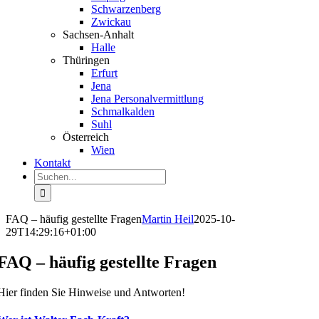
Schwar­zenberg
Zwickau
Sachsen-Anhalt
Halle
Thüringen
Erfurt
Jena
Jena Perso­nal­ver­mittlung
Schmal­kalden
Suhl
Öster­reich
Wien
Kontakt
Suche
nach:
FAQ – häufig gestellte Fragen
Martin Heil
2025-10-
29T14:29:16+01:00
FAQ – häufig gestellte Fragen
Hier finden Sie Hinweise und Antworten!