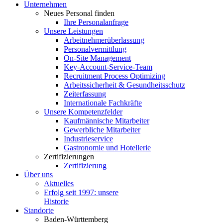
Unter­nehmen
Neues Personal finden
Ihre Perso­nal­an­frage
Unsere Leistungen
Arbeit­neh­mer­über­lassung
Perso­nal­ver­mittlung
On-Site Management
Key-Account-Service-Team
Recruitment Process Optimizing
Arbeits­si­cherheit & Gesundheitsschutz
Zeiter­fassung
Inter­na­tionale Fachkräfte
Unsere Kompe­tenz­felder
Kaufmän­nische Mitarbeiter
Gewerb­liche Mitarbeiter
Indus­trie­service
Gastro­nomie und Hotellerie
Zerti­fi­zie­rungen
Zerti­fi­zierung
Über uns
Aktuelles
Erfolg seit 1997: unsere
Historie
Standorte
Baden-Württemberg