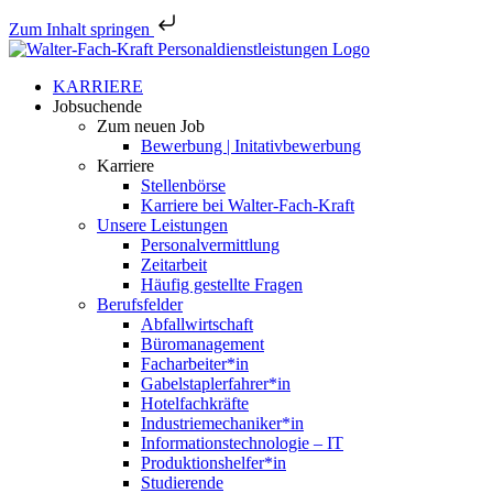
Zum Inhalt springen
Zum
Inhalt
KARRIERE
springen
Jobsu­chende
Zum neuen Job
Bewerbung | Initativbewerbung
Karriere
Stellen­börse
Karriere bei Walter-Fach-Kraft
Unsere Leistungen
Perso­nal­ver­mittlung
Zeitarbeit
Häufig gestellte Fragen
Berufs­felder
Abfall­wirt­schaft
Büroma­nagement
Facharbeiter*in
Gabelstaplerfahrer*in
Hotel­fach­kräfte
Industriemechaniker*in
Infor­ma­ti­ons­tech­no­logie – IT
Produktionshelfer*in
Studie­rende