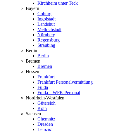
Kirchheim unter Teck
Bayern
Coburg
Ingol­stadt
Landshut
Mellrich­stadt
Nürnberg
Regensburg
Straubing
Berlin
Berlin
Bremen
Bremen
Hessen
Frankfurt
Frankfurt Perso­nal­ver­mittlung
Fulda
Fulda – WFK Personal
Nordrhein-Westfalen
Gütersloh
Köln
Sachsen
Chemnitz
Dresden
Leipzig