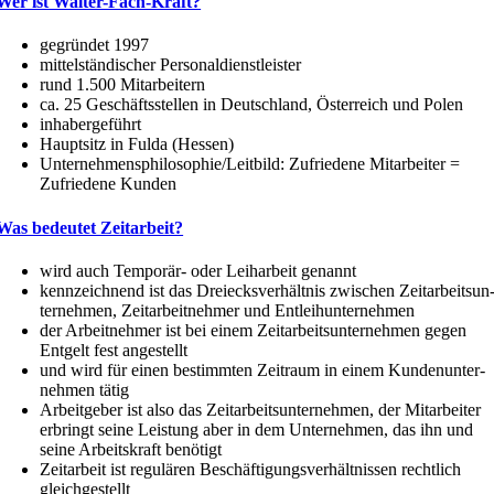
Wer ist Walter-Fach-Kraft?
gegründet 1997
mittel­stän­di­scher Personaldienstleister
rund 1.500 Mitarbeitern
ca. 25 Geschäfts­stellen in Deutschland, Öster­reich und Polen
inhaber­ge­führt
Hauptsitz in Fulda (Hessen)
Unternehmensphilosophie/Leitbild: Zufriedene Mitar­beiter =
Zufriedene Kunden
Was bedeutet Zeitarbeit?
wird auch Temporär- oder Leiharbeit genannt
kennzeichnend ist das Dreiecks­ver­hältnis zwischen Zeitar­beits­un
ter­nehmen, Zeitar­beit­nehmer und Entleihunternehmen
der Arbeit­nehmer ist bei einem Zeitarbeits­unternehmen gegen
Entgelt fest angestellt
und wird für einen bestimmten Zeitraum in einem Kunden­un­ter­
nehmen tätig
Arbeit­geber ist also das Zeitar­beits­un­ter­nehmen, der Mitar­beiter
erbringt seine Leistung aber in dem Unter­nehmen, das ihn und
seine Arbeits­kraft benötigt
Zeitarbeit ist regulären Beschäf­ti­gungs­ver­hält­nissen rechtlich
gleichgestellt