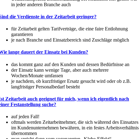
in jeder anderen Branche auch
Sind die Verdienste in der Zeitarbeit geringer?
für Zeitarbeit gelten Tarif­ver­träge, die eine faire Entlohnung
garantieren
je nach Branche und Einsatz­be­reich sind Zuschläge möglich
Wie lange dauert der Einsatz bei Kunden?
das kommt ganz auf den Kunden und dessen Bedürf­nisse an
der Einsatz kann wenige Tage, aber auch ­mehrere
Wochen/Monate umfassen
je nachdem, ob kurzfris­tiger Ersatz gesucht wird oder ob z.B.
langfris­tiger Perso­nal­bedarf besteht
Ist Zeitarbeit auch geeignet für mich, wenn ich ­eigentlich nach
einer Festan­stellung suche?
auf jeden Fall!
oftmals werden Zeitar­beit­nehmer, die sich während des Einsatzes
im Kunden­un­ter­nehmen bewähren, in ein festes Arbeits­ver­hältnis
übernommen
man spricht dann vom sogenannten „Klebe-Effekt“