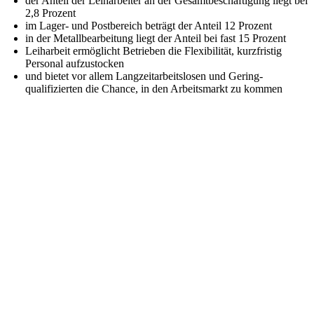
der Anteil der Leihar­beiter an der Gesamt­be­schäf­tigung liegt bei
2,8 Prozent
im Lager- und Postbe­reich beträgt der Anteil 12 Prozent
in der Metall­be­ar­beitung liegt der Anteil bei fast 15 Prozent
Leiharbeit ermög­licht Betrieben die Flexi­bi­lität, kurzfristig
Personal aufzustocken
und bietet vor allem Langzeit­ar­beits­losen und Gering­
qualifizierten die Chance, in den Arbeits­markt zu kommen