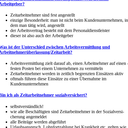
Arbeitgeber?
Zeitar­beit­nehmer sind fest angestellt
einzige Beson­derheit: man ist nicht beim Kunden­un­ter­nehmen, i
dem man tätig wird, angestellt
der Arbeits­vertrag besteht mit dem Personaldienstleister
dieser ist also auch der Arbeitgeber
Was ist der Unter­schied zwischen Arbeits­ver­mittlung und
Arbeitnehmerüberlassung/Zeitarbeit?
Arbeits­ver­mittlung zielt darauf ab, einen Arbeit­nehmer auf einen 
festen Posten bei einem Unter­nehmen zu vermitteln
Zeitar­beit­nehmer werden in zeitlich begrenzten Einsätzen aktiv
oftmals führen diese Einsätze zu einer Übernahme im
Kundenunternehmen
Bin ich als Zeitar­beit­nehmer sozialversichert?
selbst­ver­ständlich!
wie alle Beschäf­tigten sind Zeitar­beit­nehmer in der Sozial­ver­si­
cherung angemeldet
alle Beiträge werden abgeführt
Urlaubs­an­spruch, Lohnfort­zahlung bei Krankheit etc. gelten wie