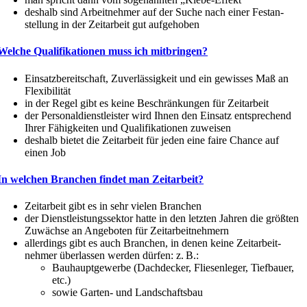
deshalb sind Arbeit­nehmer auf der Suche nach einer ­Festan­
stellung in der Zeitarbeit gut aufgehoben
Welche Quali­fi­ka­tionen muss ich mitbringen?
Einsatz­be­reit­schaft, Zuver­läs­sigkeit und ein ­gewisses Maß an
Flexibilität
in der Regel gibt es keine Beschrän­kungen für Zeitarbeit
der Perso­nal­dienst­leister wird Ihnen den Einsatz entspre­chend
Ihrer Fähig­keiten und Quali­fi­ka­tionen zuweisen
deshalb bietet die Zeitarbeit für jeden eine faire Chance auf
einen Job
In welchen Branchen findet man Zeitarbeit?
Zeitarbeit gibt es in sehr vielen Branchen
der Dienst­leis­tungs­sektor hatte in den letzten Jahren die größten
Zuwächse an Angeboten für Zeitarbeitnehmern
aller­dings gibt es auch Branchen, in denen keine Zeitar­beit­
nehmer überlassen werden dürfen: z. B.:
Bauhaupt­ge­werbe (Dachdecker, Fliesen­leger, Tiefbauer,
etc.)
sowie Garten- und Landschaftsbau