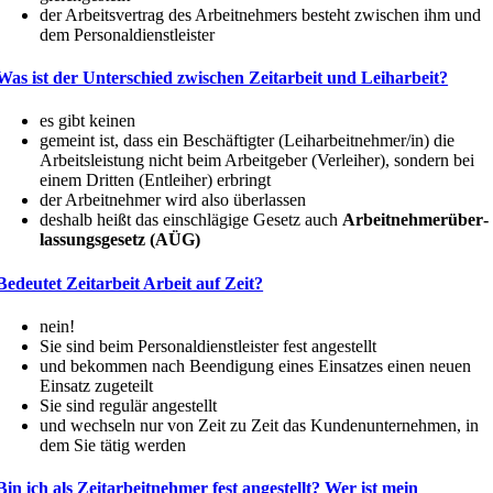
der Arbeits­vertrag des Arbeit­nehmers besteht zwischen ihm und
dem Personaldienstleister
Was ist der Unter­schied zwischen Zeitarbeit und Leiharbeit?
es gibt keinen
gemeint ist, dass ein Beschäf­tigter (Leiharbeitnehmer/in) die
Arbeits­leistung nicht beim Arbeit­geber (Verleiher), sondern bei
einem Dritten (Entleiher) erbringt
der Arbeit­nehmer wird also überlassen
deshalb heißt das einschlägige Gesetz auch
Arbeit­neh­mer­über­
las­sungs­gesetz (AÜG)
Bedeutet Zeitarbeit Arbeit auf Zeit?
nein!
Sie sind beim Perso­nal­dienst­leister fest angestellt
und bekommen nach Beendigung eines Einsatzes einen neuen
Einsatz zugeteilt
Sie sind regulär angestellt
und wechseln nur von Zeit zu Zeit das Kunden­un­ter­nehmen, in
dem Sie tätig werden
Bin ich als Zeitar­beit­nehmer fest angestellt? Wer ist mein