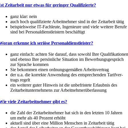
Ist Zeitarbeit nur etwas für geringer Qualifizierte?
ganz klar: nein
auch hoch quali­fi­zierte Arbeit­nehmer sind in der Zeitarbeit tätig
beispiels­weise IT-Fachleute, Ingenieure und viele weitere Berufe
sind bei ­Perso­nal­dienst­leistern beschäftigt
Woran erkenne ich seriöse Personaldienstleister?
ganz einfach: achten Sie darauf, dass sowohl Ihre Quali­fi­ka­tione
und ebenso Ihre persön­liche Situation im Bewer­bungs­ge­spräch
zur Sprache kommen
Sie bekommen einen ordnungs­ge­mäßen Arbeitsvertrag
der u.a. die korrekte Anwendung des entspre­chenden Tarif­ver­
trags regelt
ein weiterer guter Hinweis ist die unbefristete Erlaubnis des
Zeitar­beit­un­ter­nehmens zur Arbeitnehmerüberlassung
Wie viele Zeitar­beit­nehmer gibt es?
die Zahl der Zeitar­beit­nehmer hat sich in den letzten 10 Jahren
um mehr als 40 Prozent erhöht
aktuell sind über eine Million Menschen in Zeitarbeit tätig