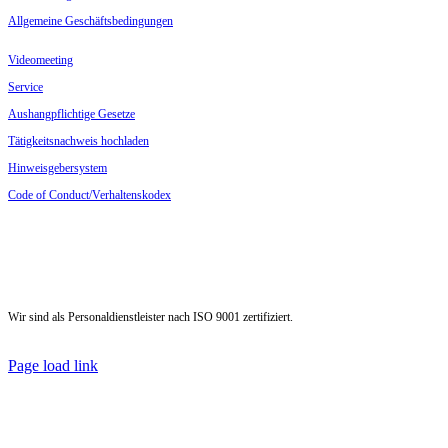
Allge­meine Geschäftsbedingungen
Video­meeting
Service
Aushang­pflichtige Gesetze
Tätig­keits­nachweis hochladen
Hinweis­ge­ber­system
Code of Conduct/Verhaltenskodex
Wir sind als Personal­dienst­leister nach ISO 9001 zertifiziert.
Page load link
Nach
oben