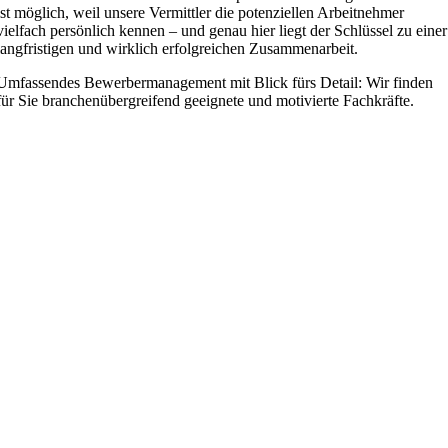
ist möglich, weil unsere Vermittler die poten­zi­ellen Arbeit­nehmer
vielfach persönlich kennen – und genau hier liegt der Schlüssel zu einer
langfris­tigen und wirklich erfolg­reichen Zusammenarbeit.
Umfas­sendes Bewer­ber­ma­nagement mit Blick fürs Detail: Wir finden
für Sie branchen­über­greifend geeignete und motivierte Fachkräfte.