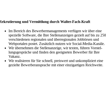
Rekru­tierung und Vermittlung durch Walter-Fach-Kraft
Im Bereich des Bewer­ber­ma­nage­ments verfügen wir über eine
spezielle Software, die Ihre Stellen­an­zeigen gezielt auf bis zu 25
verschie­denen regio­nalen und überre­gio­nalen Jobbörsen und
Webpor­talen postet. Zusätzlich nutzen wir Social-Media-Kanäle.
Wir übernehmen die Stellen­an­zeige, wir texten, führen Vorstel­
lungs­ge­spräche und finden den geeig­neten Bewerber für Ihre
Vakanz.
Wir reali­sieren für Sie schnell, preiswert und unkom­pli­ziert eine
gezielte Bewer­ber­an­sprache mit einer einzig­ar­tigen Reichweite.