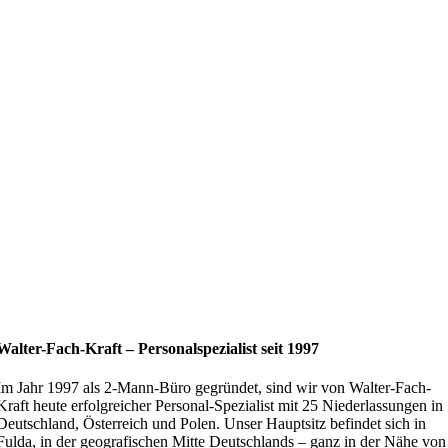
Walter-Fach-Kraft – Perso­nal­spe­zialist seit 1997
Im Jahr 1997 als 2‑Mann-Büro gegründet, sind wir von Walter-Fach-
Kraft heute erfolg­reicher Personal-Spezialist mit 25 Nieder­las­sungen in
Deutschland, Öster­reich und Polen. Unser Hauptsitz befindet sich in
Fulda, in der geogra­fi­schen Mitte Deutsch­lands – ganz in der Nähe von