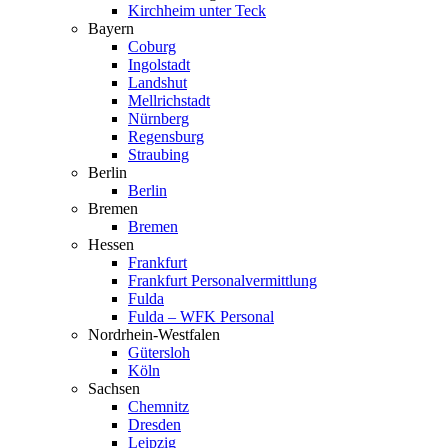
Kirchheim unter Teck
Bayern
Coburg
Ingol­stadt
Landshut
Mellrich­stadt
Nürnberg
Regensburg
Straubing
Berlin
Berlin
Bremen
Bremen
Hessen
Frankfurt
Frankfurt Perso­nal­ver­mittlung
Fulda
Fulda – WFK Personal
Nordrhein-Westfalen
Gütersloh
Köln
Sachsen
Chemnitz
Dresden
Leipzig