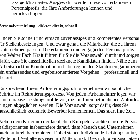
lässige Mitar­beiter. Ausge­wählt werden diese von erfah­renen
Perso­nal­profis, die Ihre Anfor­de­rungen kennen und
berücksichtigen.
Perso­nal­ver­mittlung : diskret, direkt, schnell
Finden Sie schnell und einfach zuver­läs­siges und kompe­tentes Personal
für Stellen­be­set­zungen. Und zwar genau die Mitar­beiter, die zu Ihrem
Unter­nehmen passen. Die erfah­renen und engagierten Perso­nal­profis
von Walter-Fach-Kraft führen für Sie die Vorauswahl durch und sorgen
dafür, dass Sie ausschließlich geeignete Kandi­daten finden. Nähe zum
Arbeits­markt in Kombi­nation mit überre­gio­nalen Stand­orten garan­tiere
ein umfas­sendes und ergeb­nis­ori­en­tiertes Vorgehen – profes­sionell und
diskret.
Entspre­chend Ihrem Anfor­de­rungs­profil übernehmen wir sämtliche
Schritte im Rekru­tie­rungs­prozess. Von jedem Arbeit­nehmer legen wir
Ihnen präzise Leistungs­profile vor, die mit Ihren betrieb­lichen Anfor­de­
rungen abgeglichen werden. Die Vorauswahl sorgt dafür, dass Sie
ausschließlich geeignete Bewerber kennen­lernen. Das spart Ihre Zeit.
Neben dem Kriterium der fachlichen Kompetenz achten unsere Perso­
nal­dis­po­nenten insbe­sondere darauf, dass Mensch und Unter­nehmen
auch kulturell harmo­nieren. Dabei stehen indivi­duelle Leistungs­kultur,
Werte und Verhal­tens­weisen im Mittel­punkt. Dies richtig einzu­schätzen