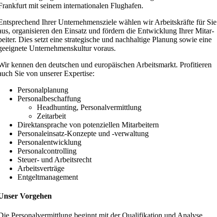
Frankfurt mit seinem inter­na­tio­nalen Flughafen.
Entspre­chend Ihrer Unter­neh­mens­ziele wählen wir Arbeits­kräfte für Sie
aus, organi­sieren den Einsatz und fördern die Entwicklung Ihrer Mitar­
beiter. Dies setzt eine strate­gische und nachhaltige Planung sowie eine
geeignete Unter­neh­mens­kultur voraus.
Wir kennen den deutschen und europäi­schen Arbeits­markt. Profi­tieren
auch Sie von unserer Expertise:
Perso­nal­planung
Perso­nal­be­schaffung
Headhunting, Perso­nal­ver­mittlung
Zeitarbeit
Direkt­an­sprache von poten­zi­ellen Mitarbeitern
Perso­nal­einsatz-Konzepte und ‑verwaltung
Perso­nal­ent­wicklung
Perso­nal­con­trolling
Steuer- und Arbeitsrecht
Arbeits­ver­träge
Entgelt­ma­nagement
Unser Vorgehen
Die Perso­nal­ver­mittlung beginnt mit der Quali­fi­kation und Analyse