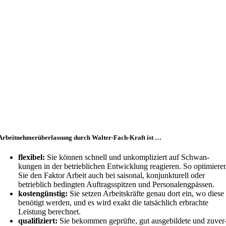
Arbeit­neh­mer­über­lassung durch Walter-Fach-Kraft ist …
flexibel:
Sie können schnell und unkom­pli­ziert auf Schwan­
kungen in der betrieb­lichen Entwicklung reagieren. So optimiere
Sie den Faktor Arbeit auch bei saisonal, konjunk­turell oder
betrieblich bedingten Auftrags­spitzen und Personalengpässen.
kosten­günstig:
Sie setzen Arbeits­kräfte genau dort ein, wo diese
benötigt werden, und es wird exakt die tatsächlich erbrachte
Leistung berechnet.
quali­fi­ziert:
Sie bekommen geprüfte, gut ausge­bildete und zuver