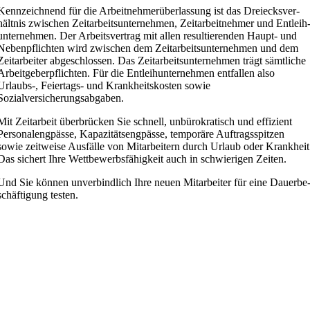
Kennzeichnend für die Arbeit­neh­mer­über­lassung ist das Dreiecks­ver­
hältnis zwischen Zeitar­beits­un­ter­nehmen, Zeitar­beit­nehmer und Entleih
un­ter­nehmen. Der Arbeits­vertrag mit allen resul­tie­renden Haupt- und
Neben­pflichten wird zwischen dem Zeitar­beits­un­ter­nehmen und dem
Zeitar­beiter abgeschlossen. Das Zeitar­beits­un­ter­nehmen trägt sämtliche
Arbeit­ge­ber­pflichten. Für die Entleih­un­ter­nehmen entfallen also
Urlaubs‑, Feiertags- und Krank­heits­kosten sowie
Sozialversicherungsabgaben.
Mit Zeitarbeit überbrücken Sie schnell, unbüro­kra­tisch und effizient
Perso­nal­eng­pässe, Kapazi­täts­eng­pässe, temporäre Auftrags­spitzen
sowie zeitweise Ausfälle von Mitar­beitern durch Urlaub oder Krankheit
Das sichert Ihre Wettbe­werbs­fä­higkeit auch in schwie­rigen Zeiten.
Und Sie können unver­bindlich Ihre neuen Mitar­beiter für eine Dauer­be
schäf­tigung testen.