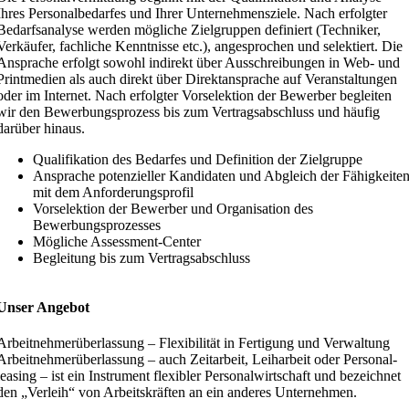
Ihres Perso­nal­be­darfes und Ihrer Unter­neh­mens­ziele. Nach erfolgter
Bedarfs­analyse werden mögliche Zielgruppen definiert (Techniker,
Verkäufer, fachliche Kennt­nisse etc.), angesprochen und selek­tiert. Die
Ansprache erfolgt sowohl indirekt über Ausschrei­bungen in Web- und
Print­medien als auch direkt über Direkt­an­sprache auf Veran­stal­tungen
oder im Internet. Nach erfolgter Vorse­lektion der Bewerber begleiten
wir den Bewer­bungs­prozess bis zum Vertrags­ab­schluss und häufig
darüber hinaus.
Quali­fi­kation des Bedarfes und Definition der Zielgruppe
Ansprache poten­zi­eller Kandi­daten und Abgleich der Fähig­keite
mit dem Anforderungsprofil
Vorse­lektion der Bewerber und Organi­sation des
Bewerbungsprozesses
Mögliche Assessment-Center
Begleitung bis zum Vertragsabschluss
Unser Angebot
Arbeit­neh­mer­über­lassung – Flexi­bi­lität in Fertigung und Verwaltung
Arbeit­neh­mer­über­lassung – auch Zeitarbeit, Leiharbeit oder Perso­nal­
leasing – ist ein Instrument flexibler Perso­nal­wirt­schaft und bezeichnet
den „Verleih“ von Arbeits­kräften an ein anderes Unternehmen.