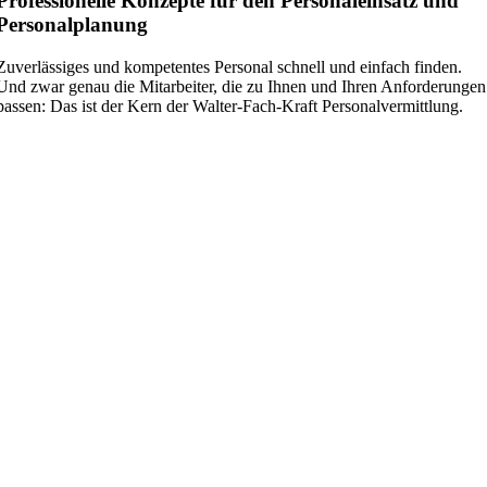
Profes­sio­nelle Konzepte für den Perso­nal­einsatz und
Personalplanung
Zuver­läs­siges und kompe­tentes Personal schnell und einfach finden.
Und zwar genau die Mitar­beiter, die zu Ihnen und Ihren Anfor­de­rungen
passen: Das ist der Kern der Walter-Fach-Kraft Personalvermittlung.