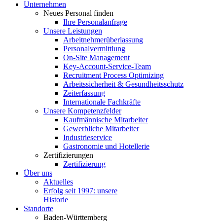
Unter­nehmen
Neues Personal finden
Ihre Perso­nal­an­frage
Unsere Leistungen
Arbeit­neh­mer­über­lassung
Perso­nal­ver­mittlung
On-Site Management
Key-Account-Service-Team
Recruitment Process Optimizing
Arbeits­si­cherheit & Gesundheitsschutz
Zeiter­fassung
Inter­na­tionale Fachkräfte
Unsere Kompe­tenz­felder
Kaufmän­nische Mitarbeiter
Gewerb­liche Mitarbeiter
Indus­trie­service
Gastro­nomie und Hotellerie
Zerti­fi­zie­rungen
Zerti­fi­zierung
Über uns
Aktuelles
Erfolg seit 1997: unsere
Historie
Standorte
Baden-Württemberg