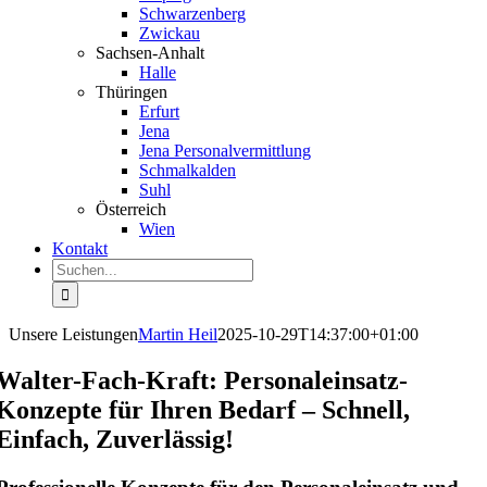
Schwar­zenberg
Zwickau
Sachsen-Anhalt
Halle
Thüringen
Erfurt
Jena
Jena Perso­nal­ver­mittlung
Schmal­kalden
Suhl
Öster­reich
Wien
Kontakt
Suche
nach:
Unsere Leistungen
Martin Heil
2025-10-29T14:37:00+01:00
Walter-Fach-Kraft: Perso­nal­einsatz-
Konzepte für Ihren Bedarf – Schnell,
Einfach, Zuverlässig!