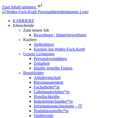
Zum Inhalt springen
Zum
Inhalt
KARRIERE
springen
Jobsu­chende
Zum neuen Job
Bewerbung | Initativbewerbung
Karriere
Stellen­börse
Karriere bei Walter-Fach-Kraft
Unsere Leistungen
Perso­nal­ver­mittlung
Zeitarbeit
Häufig gestellte Fragen
Berufs­felder
Abfall­wirt­schaft
Büroma­nagement
Facharbeiter*in
Gabelstaplerfahrer*in
Hotel­fach­kräfte
Industriemechaniker*in
Infor­ma­ti­ons­tech­no­logie – IT
Produktionshelfer*in
Studie­rende