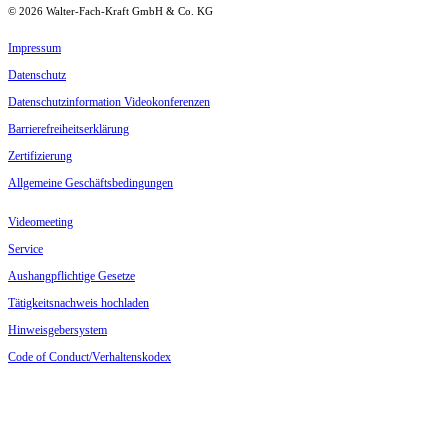
©
2026
Walter-Fach-Kraft GmbH & Co. KG
Impressum
Daten­schutz
Daten­schutz­in­for­mation Videokonferenzen
Barrie­re­frei­heits­er­klärung
Zerti­fi­zierung
Allge­meine Geschäftsbedingungen
Video­meeting
Service
Aushang­pflichtige Gesetze
Tätig­keits­nachweis hochladen
Hinweis­ge­ber­system
Code of Conduct/Verhaltenskodex