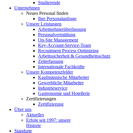
Studie­rende
Unter­nehmen
Neues Personal finden
Ihre Perso­nal­an­frage
Unsere Leistungen
Arbeit­neh­mer­über­lassung
Perso­nal­ver­mittlung
On-Site Management
Key-Account-Service-Team
Recruitment Process Optimizing
Arbeits­si­cherheit & Gesundheitsschutz
Zeiter­fassung
Inter­na­tionale Fachkräfte
Unsere Kompe­tenz­felder
Kaufmän­nische Mitarbeiter
Gewerb­liche Mitarbeiter
Indus­trie­service
Gastro­nomie und Hotellerie
Zerti­fi­zie­rungen
Zerti­fi­zierung
Über uns
Aktuelles
Erfolg seit 1997: unsere
Historie
Standorte