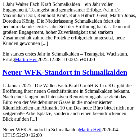
1 Jahr Walter-Fach-Kraft Schmalkalden – ein Jahr voller
Engagement, Teamgeist und gemeinsamer Erfolge. (v.l.n.r.):
Maximilian Döll, Reinhold Kraft, Katja Hilbich-Geist, Martin Jonas,
Dorothea König. Die Niederlassung Schmalkalden feiert ein
beeindruckendes erstes Jahr: Seit der Eröffnung hat das Team mit
großem Engagement, hoher Zuverlässigkeit und starkem
Zusammenhalt zahlreiche Projekte erfolgreich umgesetzt, neue
Kunden gewonnen [...]
Ein starkes erstes Jahr in Schmal­kalden – Teamgeist, Wachstum,
Erfolg
Martin Heil
2025-12-08T10:00:55+01:00
Neuer WFK-Standort in Schmalkalden
1. Januar 2025 | Die Walter-Fach-Kraft GmbH & Co. KG gibt die
Eröffnung ihrer neuen Geschäftsräume in Schmalkalden bekannt.
Nach einer langen und intensiven Renovierungsphase zieht das
Büro von der Weidebrunner Gasse in die modernisierten
Räumlichkeiten am Altmarkt 10 um.Das neue Büro bietet nicht nur
zeitgemäße Arbeitsplätze, sondern auch einen beeindruckenden
Blick auf den [...]
Neuer WFK-Standort in Schmalkalden
Martin Heil
2026-04-
13T15:52:30+02:00