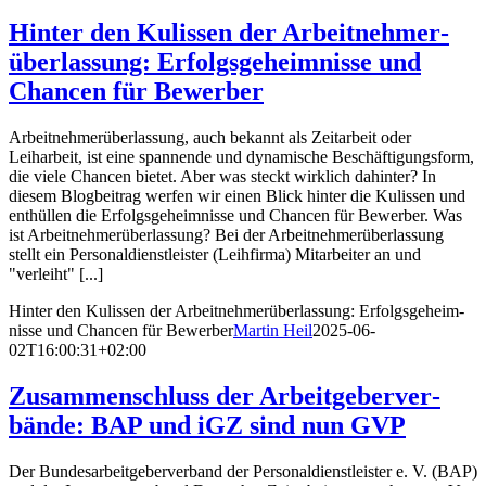
Hinter den Kulissen der Arbeit­neh­mer­
über­lassung: Erfolgs­ge­heim­nisse und
Chancen für Bewerber
Arbeitnehmerüberlassung, auch bekannt als Zeitarbeit oder
Leiharbeit, ist eine spannende und dynamische Beschäftigungsform,
die viele Chancen bietet. Aber was steckt wirklich dahinter? In
diesem Blogbeitrag werfen wir einen Blick hinter die Kulissen und
enthüllen die Erfolgsgeheimnisse und Chancen für Bewerber. Was
ist Arbeitnehmerüberlassung? Bei der Arbeitnehmerüberlassung
stellt ein Personaldienstleister (Leihfirma) Mitarbeiter an und
"verleiht" [...]
Hinter den Kulissen der Arbeit­neh­mer­über­lassung: Erfolgs­ge­heim­
nisse und Chancen für Bewerber
Martin Heil
2025-06-
02T16:00:31+02:00
Zusam­men­schluss der Arbeit­ge­ber­ver­
bände: BAP und iGZ sind nun GVP
Der Bundesarbeitgeberverband der Personaldienstleister e. V. (BAP)