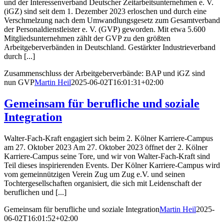
und der Interessenverband Deutscher Zeitarbeitsunternehmen e. V.
(iGZ) sind seit dem 1. Dezember 2023 erloschen und durch eine
Verschmelzung nach dem Umwandlungsgesetz zum Gesamtverband
der Personaldienstleister e. V. (GVP) geworden. Mit etwa 5.600
Mitgliedsunternehmen zählt der GVP zu den größten
Arbeitgeberverbänden in Deutschland. Gestärkter Industrieverband
durch [...]
Zusam­men­schluss der Arbeit­ge­ber­ver­bände: BAP und iGZ sind
nun GVP
Martin Heil
2025-06-02T16:01:31+02:00
Gemeinsam für beruf­liche und soziale
Integration
Walter-Fach-Kraft engagiert sich beim 2. Kölner Karriere-Campus
am 27. Oktober 2023 Am 27. Oktober 2023 öffnet der 2. Kölner
Karriere-Campus seine Tore, und wir von Walter-Fach-Kraft sind
Teil dieses inspirierenden Events. Der Kölner Karriere-Campus wird
vom gemeinnützigen Verein Zug um Zug e.V. und seinen
Tochtergesellschaften organisiert, die sich mit Leidenschaft der
beruflichen und [...]
Gemeinsam für beruf­liche und soziale Integration
Martin Heil
2025-
06-02T16:01:52+02:00