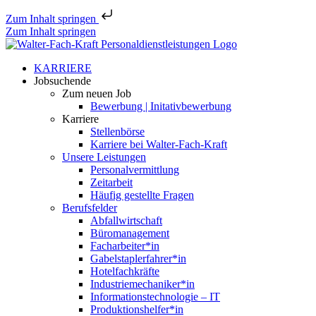
Zum Inhalt springen
Zum Inhalt springen
KARRIERE
Jobsu­chende
Zum neuen Job
Bewerbung | Initativbewerbung
Karriere
Stellen­börse
Karriere bei Walter-Fach-Kraft
Unsere Leistungen
Perso­nal­ver­mittlung
Zeitarbeit
Häufig gestellte Fragen
Berufs­felder
Abfall­wirt­schaft
Büroma­nagement
Facharbeiter*in
Gabelstaplerfahrer*in
Hotel­fach­kräfte
Industriemechaniker*in
Infor­ma­ti­ons­tech­no­logie – IT
Produktionshelfer*in