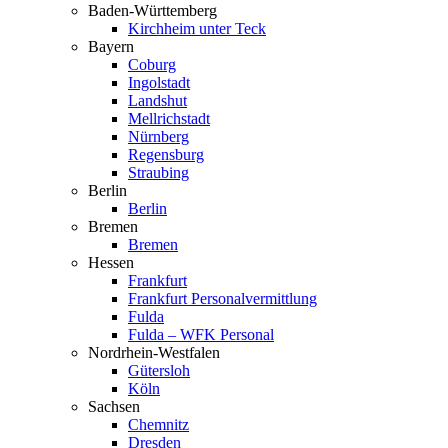
Baden-Württemberg
Kirchheim unter Teck
Bayern
Coburg
Ingol­stadt
Landshut
Mellrich­stadt
Nürnberg
Regensburg
Straubing
Berlin
Berlin
Bremen
Bremen
Hessen
Frankfurt
Frankfurt Perso­nal­ver­mittlung
Fulda
Fulda – WFK Personal
Nordrhein-Westfalen
Gütersloh
Köln
Sachsen
Chemnitz
Dresden