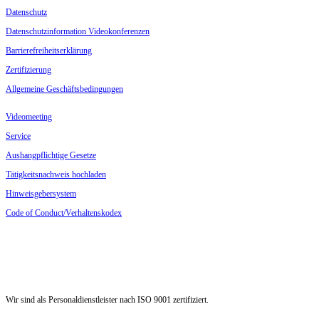
Daten­schutz
Daten­schutz­in­for­mation Videokonferenzen
Barrie­re­frei­heits­er­klärung
Zerti­fi­zierung
Allge­meine Geschäftsbedingungen
Video­meeting
Service
Aushang­pflichtige Gesetze
Tätig­keits­nachweis hochladen
Hinweis­ge­ber­system
Code of Conduct/Verhaltenskodex
Wir sind als Personal­dienst­leister nach ISO 9001 zertifiziert.