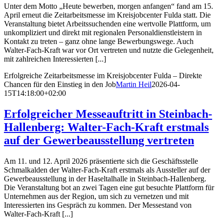
Unter dem Motto „Heute bewerben, morgen anfangen“ fand am 15.
April erneut die Zeitarbeitsmesse im Kreisjobcenter Fulda statt. Die
Veranstaltung bietet Arbeitssuchenden eine wertvolle Plattform, um
unkompliziert und direkt mit regionalen Personaldienstleistern in
Kontakt zu treten – ganz ohne lange Bewerbungswege. Auch
Walter-Fach-Kraft war vor Ort vertreten und nutzte die Gelegenheit,
mit zahlreichen Interessierten [...]
Erfolg­reiche Zeitar­beits­messe im Kreis­job­center Fulda – Direkte
Chancen für den Einstieg in den Job
Martin Heil
2026-04-
15T14:18:00+02:00
Erfolg­reicher Messe­auf­tritt in Steinbach-
Hallenberg: Walter-Fach-Kraft erstmals
auf der Gewer­be­aus­stellung vertreten
Am 11. und 12. April 2026 präsentierte sich die Geschäftsstelle
Schmalkalden der Walter-Fach-Kraft erstmals als Aussteller auf der
Gewerbeausstellung in der Haseltalhalle in Steinbach-Hallenberg.
Die Veranstaltung bot an zwei Tagen eine gut besuchte Plattform für
Unternehmen aus der Region, um sich zu vernetzen und mit
Interessierten ins Gespräch zu kommen. Der Messestand von
Walter-Fach-Kraft [...]