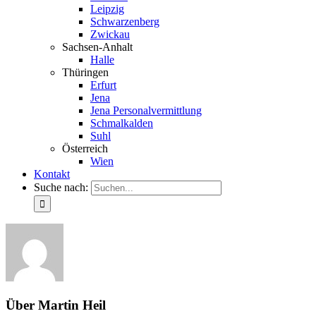
Leipzig
Schwar­zenberg
Zwickau
Sachsen-Anhalt
Halle
Thüringen
Erfurt
Jena
Jena Perso­nal­ver­mittlung
Schmal­kalden
Suhl
Öster­reich
Wien
Kontakt
Suche nach:
Über
Martin Heil