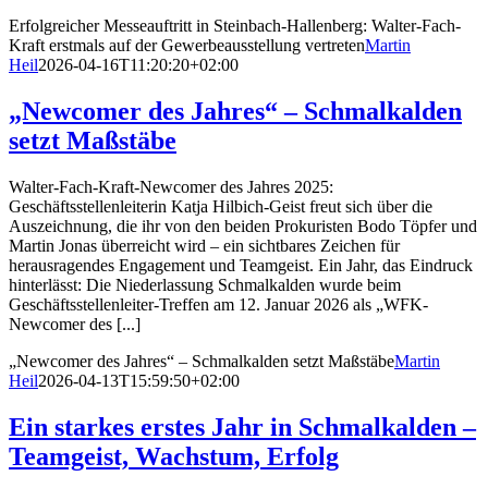
Erfolg­reicher Messe­auf­tritt in Steinbach-Hallenberg: Walter-Fach-
Kraft erstmals auf der Gewer­be­aus­stellung vertreten
Martin
Heil
2026-04-16T11:20:20+02:00
„Newcomer des Jahres“ – Schmal­kalden
setzt Maßstäbe
Walter-Fach-Kraft-Newcomer des Jahres 2025:
Geschäftsstellenleiterin Katja Hilbich-Geist freut sich über die
Auszeichnung, die ihr von den beiden Prokuristen Bodo Töpfer und
Martin Jonas überreicht wird – ein sichtbares Zeichen für
herausragendes Engagement und Teamgeist. Ein Jahr, das Eindruck
hinterlässt: Die Niederlassung Schmalkalden wurde beim
Geschäftsstellenleiter-Treffen am 12. Januar 2026 als „WFK-
Newcomer des [...]
„Newcomer des Jahres“ – Schmal­kalden setzt Maßstäbe
Martin
Heil
2026-04-13T15:59:50+02:00
Ein starkes erstes Jahr in Schmal­kalden –
Teamgeist, Wachstum, Erfolg