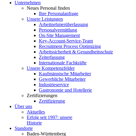
Unter­nehmen
Neues Personal finden
Ihre Perso­nal­an­frage
Unsere Leistungen
Arbeit­neh­mer­über­lassung
Perso­nal­ver­mittlung
On-Site Management
Key-Account-Service-Team
Recruitment Process Optimizing
Arbeits­si­cherheit & Gesundheitsschutz
Zeiter­fassung
Inter­na­tionale Fachkräfte
Unsere Kompe­tenz­felder
Kaufmän­nische Mitarbeiter
Gewerb­liche Mitarbeiter
Indus­trie­service
Gastro­nomie und Hotellerie
Zerti­fi­zie­rungen
Zerti­fi­zierung
Über uns
Aktuelles
Erfolg seit 1997: unsere
Historie
Standorte
Baden-Württemberg