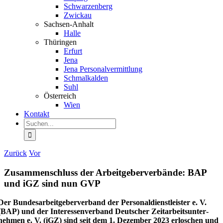
Schwar­zenberg
Zwickau
Sachsen-Anhalt
Halle
Thüringen
Erfurt
Jena
Jena Perso­nal­ver­mittlung
Schmal­kalden
Suhl
Öster­reich
Wien
Kontakt
Suche
nach:
Zurück
Vor
Zusam­men­schluss der Arbeit­ge­ber­ver­bände: BAP
und iGZ sind nun GVP
Der Bundes­ar­beit­ge­ber­verband der Perso­nal­dienst­leister e. V.
(BAP) und der Inter­es­sen­verband Deutscher Zeitar­beits­un­ter­
nehmen e. V. (iGZ) sind seit dem 1. Dezember 2023 erloschen und