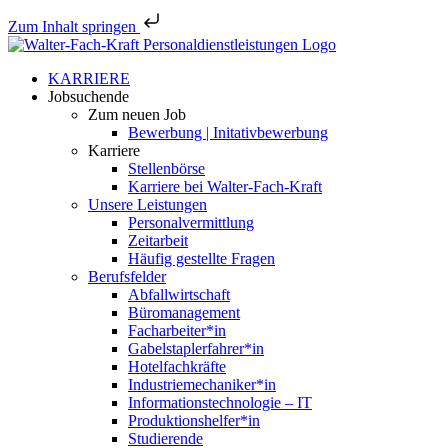
Zum Inhalt springen
Zum
Inhalt
KARRIERE
springen
Jobsu­chende
Zum neuen Job
Bewerbung | Initativbewerbung
Karriere
Stellen­börse
Karriere bei Walter-Fach-Kraft
Unsere Leistungen
Perso­nal­ver­mittlung
Zeitarbeit
Häufig gestellte Fragen
Berufs­felder
Abfall­wirt­schaft
Büroma­nagement
Facharbeiter*in
Gabelstaplerfahrer*in
Hotel­fach­kräfte
Industriemechaniker*in
Infor­ma­ti­ons­tech­no­logie – IT
Produktionshelfer*in
Studie­rende