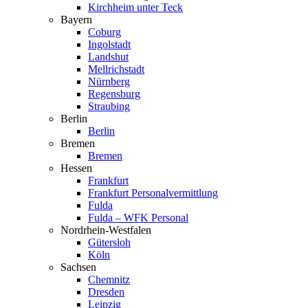
Kirchheim unter Teck
Bayern
Coburg
Ingol­stadt
Landshut
Mellrich­stadt
Nürnberg
Regensburg
Straubing
Berlin
Berlin
Bremen
Bremen
Hessen
Frankfurt
Frankfurt Perso­nal­ver­mittlung
Fulda
Fulda – WFK Personal
Nordrhein-Westfalen
Gütersloh
Köln
Sachsen
Chemnitz
Dresden
Leipzig