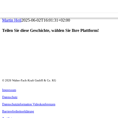
Martin Heil
2025-06-02T16:01:31+02:00
Teilen Sie diese Geschichte, wählen Sie Ihre Plattform!
Facebook
LinkedIn
Xing
E-
Mail
©
2026
Walter-Fach-Kraft GmbH & Co. KG
Impressum
Daten­schutz
Daten­schutz­in­for­mation Videokonferenzen
Barrie­re­frei­heits­er­klärung