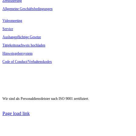
Zerti­fi­zierung
Allge­meine Geschäftsbedingungen
Video­meeting
Service
Aushang­pflichtige Gesetze
Tätig­keits­nachweis hochladen
Hinweis­ge­ber­system
Code of Conduct/Verhaltenskodex
Wir sind als Personal­dienst­leister nach ISO 9001 zertifiziert.
Page load link
Nach
oben