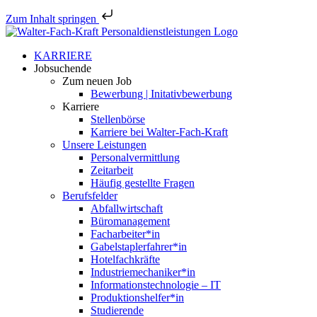
Zum Inhalt springen
Zum
Inhalt
KARRIERE
springen
Jobsu­chende
Zum neuen Job
Bewerbung | Initativbewerbung
Karriere
Stellen­börse
Karriere bei Walter-Fach-Kraft
Unsere Leistungen
Perso­nal­ver­mittlung
Zeitarbeit
Häufig gestellte Fragen
Berufs­felder
Abfall­wirt­schaft
Büroma­nagement
Facharbeiter*in
Gabelstaplerfahrer*in
Hotel­fach­kräfte
Industriemechaniker*in
Infor­ma­ti­ons­tech­no­logie – IT
Produktionshelfer*in
Studie­rende