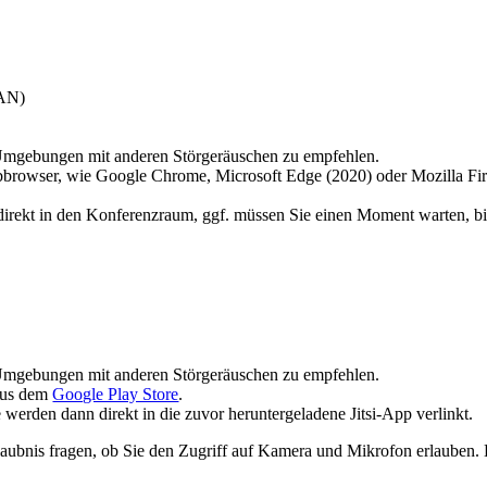
LAN)
 Umgebungen mit anderen Störge­räu­schen zu empfehlen.
rowser, wie Google Chrome, Microsoft Edge (2020) oder Mozilla Firef
irekt in den Konfe­renzraum, ggf. müssen Sie einen Moment warten, bis 
 Umgebungen mit anderen Störge­räu­schen zu empfehlen.
aus dem
Google Play Store
.
erden dann direkt in die zuvor herun­ter­ge­ladene Jitsi-App verlinkt.
ubnis fragen, ob Sie den Zugriff auf Kamera und Mikrofon erlauben. B