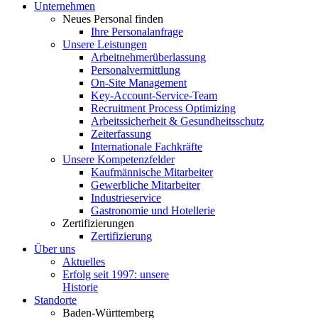
Unter­nehmen
Neues Personal finden
Ihre Perso­nal­an­frage
Unsere Leistungen
Arbeit­neh­mer­über­lassung
Perso­nal­ver­mittlung
On-Site Management
Key-Account-Service-Team
Recruitment Process Optimizing
Arbeits­si­cherheit & Gesundheitsschutz
Zeiter­fassung
Inter­na­tionale Fachkräfte
Unsere Kompe­tenz­felder
Kaufmän­nische Mitarbeiter
Gewerb­liche Mitarbeiter
Indus­trie­service
Gastro­nomie und Hotellerie
Zerti­fi­zie­rungen
Zerti­fi­zierung
Über uns
Aktuelles
Erfolg seit 1997: unsere
Historie
Standorte
Baden-Württemberg