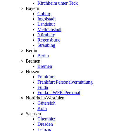
Kirchheim unter Teck
Bayern
Coburg
Ingol­stadt
Landshut
Mellrich­stadt
Nürnberg
Regensburg
Straubing
Berlin
Berlin
Bremen
Bremen
Hessen
Frankfurt
Frankfurt Perso­nal­ver­mittlung
Fulda
Fulda – WFK Personal
Nordrhein-Westfalen
Gütersloh
Köln
Sachsen
Chemnitz
Dresden
Leipzig