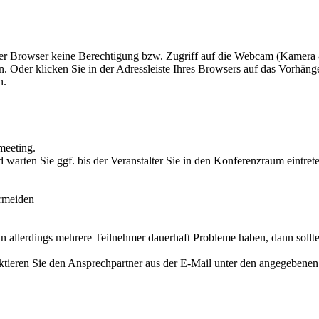
er Browser keine Berech­tigung bzw. Zugriff auf die Webcam (Kamera 
Oder klicken Sie in der Adress­leiste Ihres Browsers auf das Vorhän­ge­
n.
meeting.
warten Sie ggf. bis der Veran­stalter Sie in den Konfe­renzraum eintret
.
ermeiden
ller­dings mehrere Teilnehmer dauerhaft Probleme haben, dann sollten
tak­tieren Sie den Ansprech­partner aus der E‑Mail unter den angege­benen