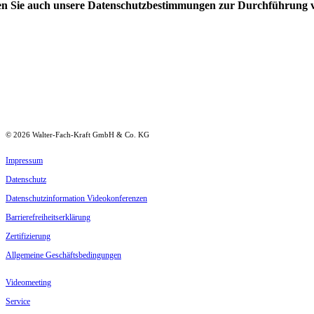
n Sie auch unsere Daten­schutz­be­stim­mungen zur Durch­führung 
©
2026
Walter-Fach-Kraft GmbH & Co. KG
Impressum
Daten­schutz
Daten­schutz­in­for­mation Videokonferenzen
Barrie­re­frei­heits­er­klärung
Zerti­fi­zierung
Allge­meine Geschäftsbedingungen
Video­meeting
Service