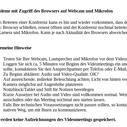
bleme mit Zugriff des Browsers auf Webcam und Mikrofon
 Betreten einer Konferenz kann es hin und wieder vorkommen, dass d
: Browser schließen, erneut öffnen und der Konferenz nochmal betreten. 
Kamera und Mikrofon. Kann je nach Aktua­lität des Browsers abweiche
e­meine Hinweise
Testen Sie Ihre Webcam, Lautsprecher und Mikrofon vor dem Video
Loggen Sie sich ca. 5 Minuten vor Beginn des Video­mee­tings ein und 
sollte, kontak­tieren Sie den Ansprech­partner per Telefon oder E‑Mail
Zu Beginn abklären: Audio und Video-Qualität: OK?
Auf ausrei­chende, indirekte Beleuchtung achten; Licht von hinten v
Kamera möglichst auf Augenhöhe platzieren
Notizblock/Tablet und Stift für Notizen bereitlegen
Kurze Aussetzer bei Audio und Video sind vollkommen normal. Wenn a
ausschalten oder das Meeting nochmal neu starten lassen.
Falls Ihre techni­schen Voraus­set­zungen nicht passen sollten, so kon
na­tiven Weg, um mit Ihnen zu kommunizieren.
erden keine Aufzeich­nungen des Video­mee­tings gespeichert.