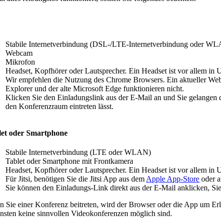
Stabile Inter­net­ver­bindung (DSL-/LTE-Inter­net­ver­bindung oder W
Webcam
Mikrofon
Headset, Kopfhörer oder Lautsprecher. Ein Headset ist vor allem in
Wir empfehlen die Nutzung des Chrome Browsers. Ein aktueller Webb
Explorer und der alte Microsoft Edge funktio­nieren nicht.
Klicken Sie den Einla­dungslink aus der E‑Mail an und Sie gelangen d
den Konfe­renzraum eintreten lässt.
let oder Smartphone
Stabile Inter­net­ver­bindung (LTE oder WLAN)
Tablet oder Smart­phone mit Frontkamera
Headset, Kopfhörer oder Lautsprecher. Ein Headset ist vor allem in
Für Jitsi, benötigen Sie die Jitsi App aus dem
Apple App-Store
oder 
Sie können den Einla­dungs-Link direkt aus der E‑Mail anklicken, Sie w
 Sie einer Konferenz beitreten, wird der Browser oder die App um Erla
nsten keine sinnvollen Video­kon­fe­renzen möglich sind.