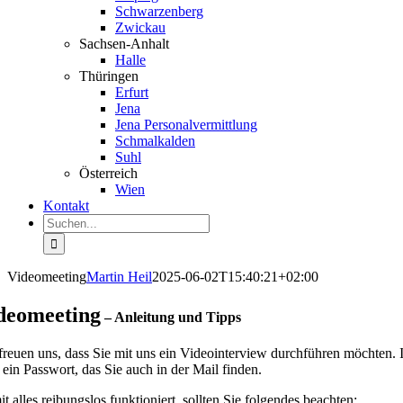
Schwar­zenberg
Zwickau
Sachsen-Anhalt
Halle
Thüringen
Erfurt
Jena
Jena Perso­nal­ver­mittlung
Schmal­kalden
Suhl
Öster­reich
Wien
Kontakt
Suche
nach:
Video­meeting
Martin Heil
2025-06-02T15:40:21+02:00
deo­meeting
– Anleitung und Tipps
freuen uns, dass Sie mit uns ein Video­in­terview durch­führen möchten.
 ein Passwort, das Sie auch in der Mail finden.
t alles reibungslos funktio­niert, sollten Sie folgendes beachten: