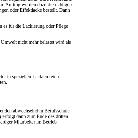
zum Auftrag werden dazu die richtigen
en oder Effekt­lacke bestellt. Dann
 es für die Lackierung oder Pflege
ie Umwelt nicht mehr belastet wird als
r in spezi­ellen Lackie­re­reien.
ten.
denden abwech­selnd in Berufs­schule
g erfolgt dann zum Ende des dritten
r­tiger Mitar­beiter im Betrieb