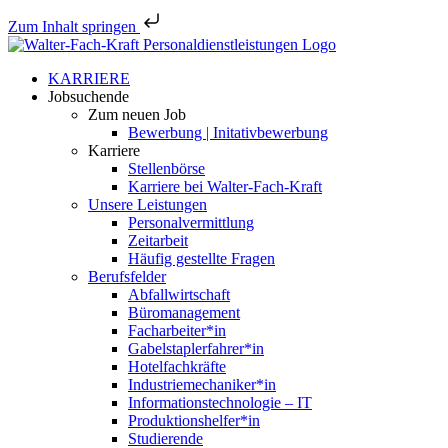
Zum Inhalt springen
Zum
Inhalt
KARRIERE
springen
Jobsu­chende
Zum neuen Job
Bewerbung | Initativbewerbung
Karriere
Stellen­börse
Karriere bei Walter-Fach-Kraft
Unsere Leistungen
Perso­nal­ver­mittlung
Zeitarbeit
Häufig gestellte Fragen
Berufs­felder
Abfall­wirt­schaft
Büroma­nagement
Facharbeiter*in
Gabelstaplerfahrer*in
Hotel­fach­kräfte
Industriemechaniker*in
Infor­ma­ti­ons­tech­no­logie – IT
Produktionshelfer*in
Studie­rende