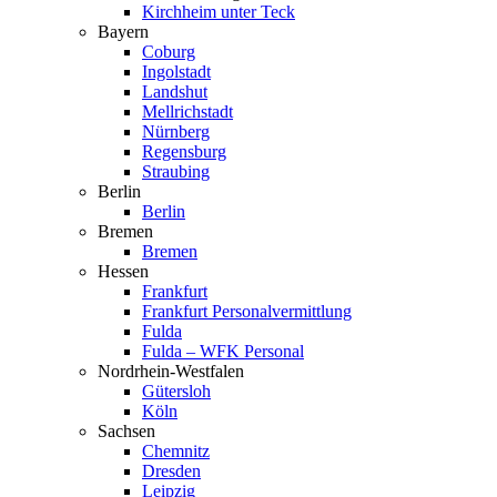
Kirchheim unter Teck
Bayern
Coburg
Ingol­stadt
Landshut
Mellrich­stadt
Nürnberg
Regensburg
Straubing
Berlin
Berlin
Bremen
Bremen
Hessen
Frankfurt
Frankfurt Perso­nal­ver­mittlung
Fulda
Fulda – WFK Personal
Nordrhein-Westfalen
Gütersloh
Köln
Sachsen
Chemnitz
Dresden
Leipzig