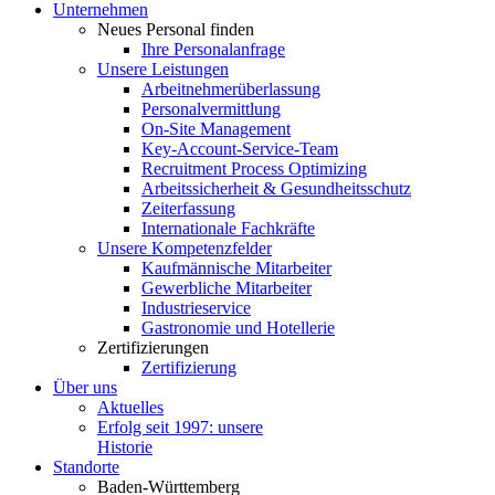
Unter­nehmen
Neues Personal finden
Ihre Perso­nal­an­frage
Unsere Leistungen
Arbeit­neh­mer­über­lassung
Perso­nal­ver­mittlung
On-Site Management
Key-Account-Service-Team
Recruitment Process Optimizing
Arbeits­si­cherheit & Gesundheitsschutz
Zeiter­fassung
Inter­na­tionale Fachkräfte
Unsere Kompe­tenz­felder
Kaufmän­nische Mitarbeiter
Gewerb­liche Mitarbeiter
Indus­trie­service
Gastro­nomie und Hotellerie
Zerti­fi­zie­rungen
Zerti­fi­zierung
Über uns
Aktuelles
Erfolg seit 1997: unsere
Historie
Standorte
Baden-Württemberg