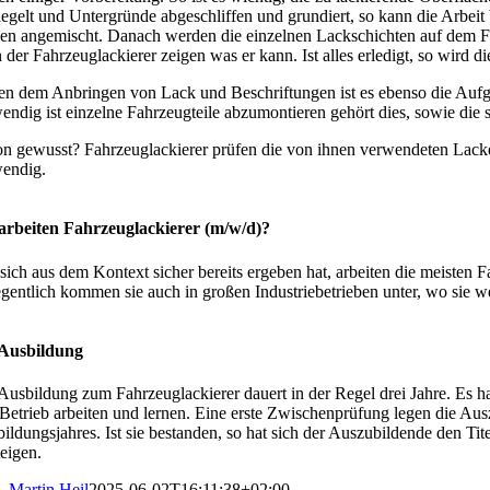
iegelt und Unter­gründe abgeschliffen und grundiert, so kann die Arbe
en angemischt. Danach werden die einzelnen Lackschichten auf dem Fahr
 der Fahrzeug­la­ckierer zeigen was er kann. Ist alles erledigt, so wird d
n dem Anbringen von Lack und Beschrif­tungen ist es ebenso die Aufg
endig ist einzelne Fahrzeug­teile abzumon­tieren gehört dies, sowie die s
n gewusst? Fahrzeug­la­ckierer prüfen die von ihnen verwen­deten Lacke au
endig.
rbeiten Fahrzeug­la­ckierer (m/w/d)?
sich aus dem Kontext sicher bereits ergeben hat, arbeiten die meisten Fahrz
gentlich kommen sie auch in großen Indus­trie­be­trieben unter, wo sie w
 Ausbildung
Ausbildung zum Fahrzeug­la­ckierer dauert in der Regel drei Jahre. Es h
Betrieb arbeiten und lernen. Eine erste Zwischen­prüfung legen die Aus
il­dungs­jahres. Ist sie bestanden, so hat sich der Auszu­bil­dende den Tit
teigen.
Martin Heil
2025-06-02T16:11:38+02:00