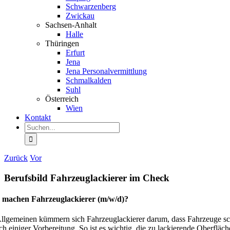
Schwar­zenberg
Zwickau
Sachsen-Anhalt
Halle
Thüringen
Erfurt
Jena
Jena Perso­nal­ver­mittlung
Schmal­kalden
Suhl
Öster­reich
Wien
Kontakt
Suche
nach:
Zurück
Vor
Berufsbild Fahrzeug­la­ckierer im Check
 machen Fahrzeug­la­ckierer (m/w/d)?
llge­meinen kümmern sich Fahrzeug­la­ckierer darum, dass Fahrzeuge sch
ch einiger Vorbe­reitung. So ist es wichtig, die zu lackie­rende Oberfl