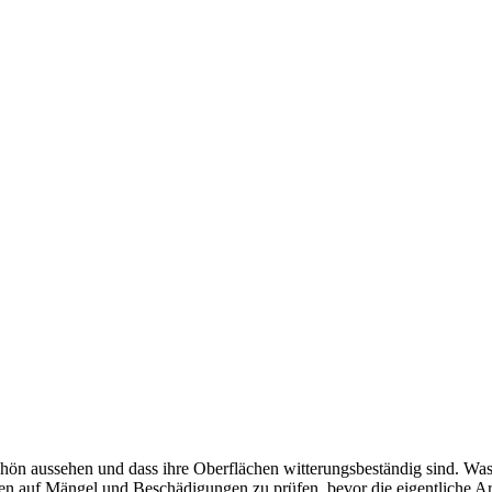
ön aussehen und dass ihre Oberflächen witte­rungs­be­ständig sind. Was
ächen auf Mängel und Beschä­di­gungen zu prüfen, bevor die eigent­liche