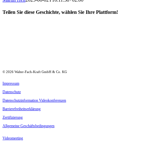
Teilen Sie diese Geschichte, wählen Sie Ihre Plattform!
Facebook
LinkedIn
Xing
E-
Mail
©
2026
Walter-Fach-Kraft GmbH & Co. KG
Impressum
Daten­schutz
Daten­schutz­in­for­mation Videokonferenzen
Barrie­re­frei­heits­er­klärung
Zerti­fi­zierung
Allge­meine Geschäftsbedingungen
Video­meeting