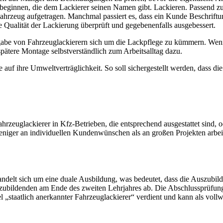
it beginnen, die dem Lackierer seinen Namen gibt. Lackieren. Passend 
zeug aufge­tragen. Manchmal passiert es, dass ein Kunde Beschrif­tung
ie Qualität der Lackierung überprüft und gegebe­nen­falls ausgebessert.
abe von Fahrzeug­la­ckierern sich um die Lackpflege zu kümmern. Wenn
pätere Montage selbst­ver­ständlich zum Arbeits­alltag dazu.
f ihre Umwelt­ver­träg­lichkeit. So soll sicher­ge­stellt werden, dass d
eug­la­ckierer in Kfz-Betrieben, die entspre­chend ausge­stattet sind, ode
eniger an indivi­du­ellen Kunden­wün­schen als an großen Projekten arbei
andelt sich um eine duale Ausbildung, was bedeutet, dass die Auszu­bil­
zu­bil­denden am Ende des zweiten Lehrjahres ab. Die Abschluss­prüfun
el „staatlich anerkannter Fahrzeug­la­ckierer“ verdient und kann als vollwe