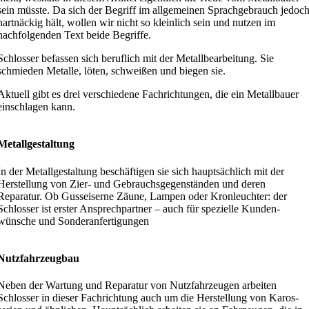
sein müsste. Da sich der Begriff im allge­meinen Sprach­ge­brauch jedoc
hartnäckig hält, wollen wir nicht so kleinlich sein und nutzen im
nachfol­genden Text beide Begriffe.
Schlosser befassen sich beruflich mit der Metall­be­ar­beitung. Sie
schmieden Metalle, löten, schweißen und biegen sie.
Aktuell gibt es drei verschiedene Fachrich­tungen, die ein Metall­bauer
einschlagen kann.
Metall­ge­staltung
In der Metall­ge­staltung beschäf­tigen sie sich haupt­sächlich mit der
Herstellung von Zier- und Gebrauchs­ge­gen­ständen und deren
Reparatur. Ob Gussei­serne Zäune, Lampen oder Kronleuchter: der
Schlosser ist erster Ansprech­partner – auch für spezielle Kunden­
wünsche und Sonderanfertigungen
Nutzfahr­zeugbau
Neben der Wartung und Reparatur von Nutzfahr­zeugen arbeiten
Schlosser in dieser Fachrichtung auch um die Herstellung von Karos­