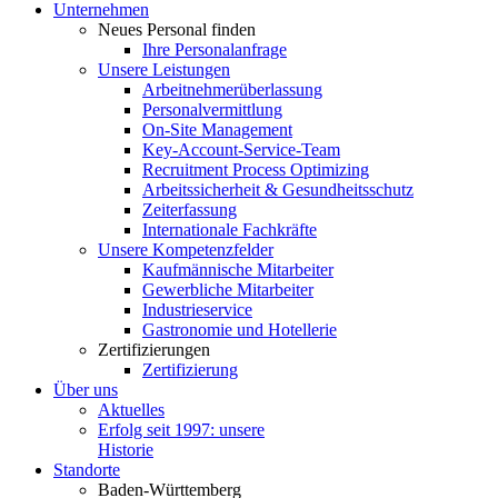
Unter­nehmen
Neues Personal finden
Ihre Perso­nal­an­frage
Unsere Leistungen
Arbeit­neh­mer­über­lassung
Perso­nal­ver­mittlung
On-Site Management
Key-Account-Service-Team
Recruitment Process Optimizing
Arbeits­si­cherheit & Gesundheitsschutz
Zeiter­fassung
Inter­na­tionale Fachkräfte
Unsere Kompe­tenz­felder
Kaufmän­nische Mitarbeiter
Gewerb­liche Mitarbeiter
Indus­trie­service
Gastro­nomie und Hotellerie
Zerti­fi­zie­rungen
Zerti­fi­zierung
Über uns
Aktuelles
Erfolg seit 1997: unsere
Historie
Standorte
Baden-Württemberg