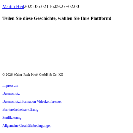
Martin Heil
2025-06-02T16:09:27+02:00
Teilen Sie diese Geschichte, wählen Sie Ihre Plattform!
Facebook
LinkedIn
Xing
E-
Mail
©
2026
Walter-Fach-Kraft GmbH & Co. KG
Impressum
Daten­schutz
Daten­schutz­in­for­mation Videokonferenzen
Barrie­re­frei­heits­er­klärung
Zerti­fi­zierung
Allge­meine Geschäftsbedingungen