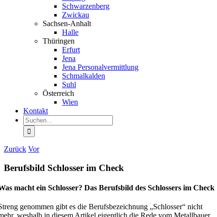
Schwar­zenberg
Zwickau
Sachsen-Anhalt
Halle
Thüringen
Erfurt
Jena
Jena Perso­nal­ver­mittlung
Schmal­kalden
Suhl
Öster­reich
Wien
Kontakt
Suche
nach:
Zurück
Vor
Berufsbild Schlosser im Check
Was macht ein Schlosser? Das Berufsbild des Schlossers im Check
Streng genommen gibt es die Berufs­be­zeichnung „Schlosser“ nicht
mehr, weshalb in diesem Artikel eigentlich die Rede vom Metall­bauer