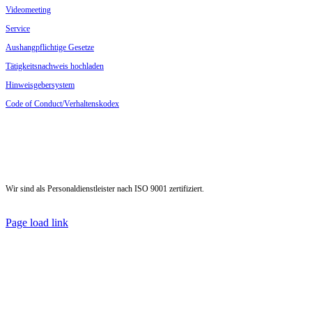
Video­meeting
Service
Aushang­pflichtige Gesetze
Tätig­keits­nachweis hochladen
Hinweis­ge­ber­system
Code of Conduct/Verhaltenskodex
Wir sind als Personal­dienst­leister nach ISO 9001 zertifiziert.
Page load link
Nach
oben