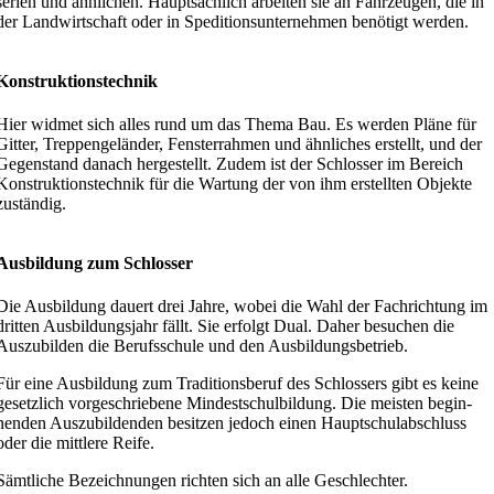
serien und ähnlichen. Haupt­sächlich arbeiten sie an Fahrzeugen, die in
der Landwirt­schaft oder in Spedi­ti­ons­un­ter­nehmen benötigt werden.
Konstruk­ti­ons­technik
Hier widmet sich alles rund um das Thema Bau. Es werden Pläne für
Gitter, Treppen­ge­länder, Fenster­rahmen und ähnliches erstellt, und der
Gegen­stand danach herge­stellt. Zudem ist der Schlosser im Bereich
Konstruk­ti­ons­technik für die Wartung der von ihm erstellten Objekte
zuständig.
Ausbildung zum Schlosser
Die Ausbildung dauert drei Jahre, wobei die Wahl der Fachrichtung im
dritten Ausbil­dungsjahr fällt. Sie erfolgt Dual. Daher besuchen die
Auszu­bilden die Berufs­schule und den Ausbildungsbetrieb.
Für eine Ausbildung zum Tradi­ti­ons­beruf des Schlossers gibt es keine
gesetzlich vorge­schriebene Mindest­schul­bildung. Die meisten begin­
nenden Auszu­bil­denden besitzen jedoch einen Haupt­schul­ab­schluss
oder die mittlere Reife.
Sämtliche Bezeich­nungen richten sich an alle Geschlechter.