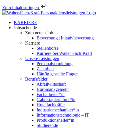
Zum Inhalt springen
Zum
Inhalt
KARRIERE
springen
Jobsu­chende
Zum neuen Job
Bewerbung | Initativbewerbung
Karriere
Stellen­börse
Karriere bei Walter-Fach-Kraft
Unsere Leistungen
Perso­nal­ver­mittlung
Zeitarbeit
Häufig gestellte Fragen
Berufs­felder
Abfall­wirt­schaft
Büroma­nagement
Facharbeiter*in
Gabelstaplerfahrer*in
Hotel­fach­kräfte
Industriemechaniker*in
Infor­ma­ti­ons­tech­no­logie – IT
Produktionshelfer*in
Studie­rende