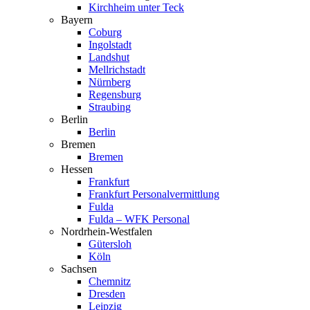
Kirchheim unter Teck
Bayern
Coburg
Ingol­stadt
Landshut
Mellrich­stadt
Nürnberg
Regensburg
Straubing
Berlin
Berlin
Bremen
Bremen
Hessen
Frankfurt
Frankfurt Perso­nal­ver­mittlung
Fulda
Fulda – WFK Personal
Nordrhein-Westfalen
Gütersloh
Köln
Sachsen
Chemnitz
Dresden
Leipzig